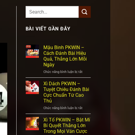
BÀI VIẾT GẦN ĐÂY
Mậu Binh PKWIN –
Cách Đánh Bài Hiệu
Quả, Thắng Lớn Mỗi
Ngày
Chức năng bình luận bị tắt
ở
Mậu
Binh
Xì Dách PKWIN –
PKWIN
Tuyệt Chiêu Đánh Bài
–
Cực Chuẩn Từ Cao
Cách
Thủ
Đánh
Bài
Chức năng bình luận bị tắt
ở
Hiệu
Xì
Quả,
Dách
Xì Tố PKWIN – Bật Mí
Thắng
PKWIN
Bí Quyết Thắng Lớn
Lớn
–
Trong Mọi Ván Cược
Mỗi
Tuyệt