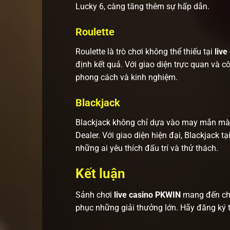
Lucky 6, càng tăng thêm sự hấp dẫn.
Roulette
Roulette là trò chơi không thể thiếu tại
liv
định kết quả. Với giao diện trực quan và c
phong cách và kinh nghiệm.
Blackjack
Blackjack không chỉ dựa vào may mắn mà c
Dealer. Với giao diện hiện đại, Blackjack t
những ai yêu thích đấu trí và thử thách.
Kết luận
Sảnh chơi
live casino PKWIN
mang đến cho 
phục những giải thưởng lớn. Hãy đăng ký th