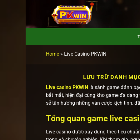
Bỏ
qua
nội
dung
Home
»
Live Casino PKWIN
LƯU TRỮ DANH MỤ
Live casino PKWIN
là sảnh game đánh bạc t
bắt mắt, hiện đại cùng kho game đa dạng 
sẽ tận hưởng những ván cược kịch tính, đầ
Tổng quan game live cas
Live casino được xây dựng theo tiêu chuẩ
trọng và chuyên nghiệp. Khi tham gia, ngư