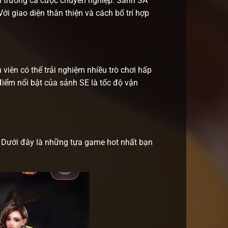
i trường cá cược chuyên nghiệp. Sảnh SA
ới giao diện thân thiện và cách bố trí hợp
viên có thể trải nghiệm nhiều trò chơi hấp
iểm nổi bật của sảnh SE là tốc độ vận
n. Dưới đây là những tựa game hot nhất bạn