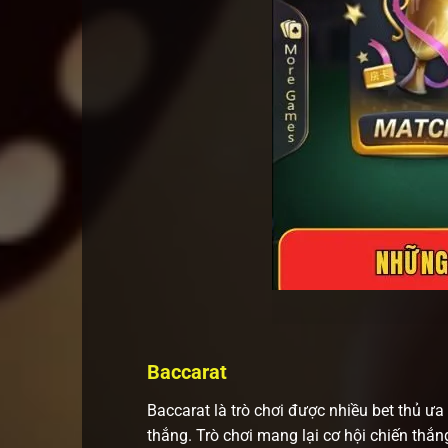
Baccarat
Baccarat là trò chơi được nhiều bet thủ ưa
thắng. Trò chơi mang lại cơ hội chiến thắ