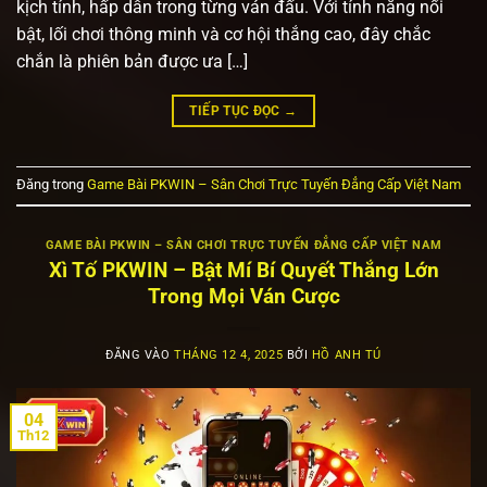
kịch tính, hấp dẫn trong từng ván đấu. Với tính năng nổi
bật, lối chơi thông minh và cơ hội thắng cao, đây chắc
chắn là phiên bản được ưa […]
TIẾP TỤC ĐỌC
→
Đăng trong
Game Bài PKWIN – Sân Chơi Trực Tuyến Đẳng Cấp Việt Nam
GAME BÀI PKWIN – SÂN CHƠI TRỰC TUYẾN ĐẲNG CẤP VIỆT NAM
Xì Tố PKWIN – Bật Mí Bí Quyết Thắng Lớn
Trong Mọi Ván Cược
ĐĂNG VÀO
THÁNG 12 4, 2025
BỞI
HỒ ANH TÚ
04
Th12