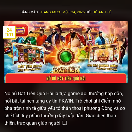
ĐĂNG VÀO
THÁNG MƯỜI MỘT 24, 2025
BỞI
HỒ ANH TÚ
24
Th11
Nổ hũ Bát Tiên Quá Hải là tựa game đổi thưởng hấp dẫn,
nổi bật tại nền tảng uy tín PKWIN. Trò chơi ghi điểm nhờ
pha trộn tinh tế giữa yếu tố thần thoại phương Đông và cơ
chế tích lũy phần thưởng đầy hấp dẫn. Giao diện thân
thiện, trực quan giúp người […]