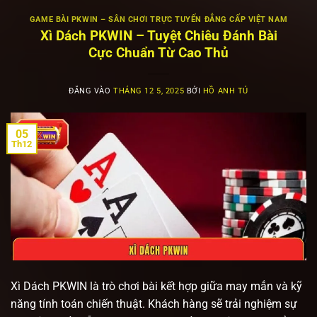
GAME BÀI PKWIN – SÂN CHƠI TRỰC TUYẾN ĐẲNG CẤP VIỆT NAM
Xì Dách PKWIN – Tuyệt Chiêu Đánh Bài
Cực Chuẩn Từ Cao Thủ
ĐĂNG VÀO
THÁNG 12 5, 2025
BỞI
HỒ ANH TÚ
05
Th12
Xì Dách PKWIN là trò chơi bài kết hợp giữa may mắn và kỹ
năng tính toán chiến thuật. Khách hàng sẽ trải nghiệm sự