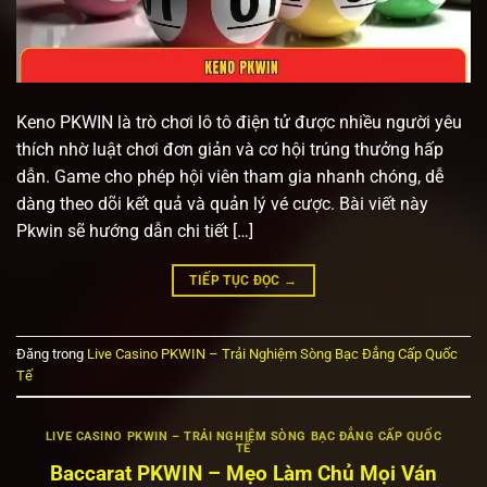
Keno PKWIN là trò chơi lô tô điện tử được nhiều người yêu
thích nhờ luật chơi đơn giản và cơ hội trúng thưởng hấp
dẫn. Game cho phép hội viên tham gia nhanh chóng, dễ
dàng theo dõi kết quả và quản lý vé cược. Bài viết này
Pkwin sẽ hướng dẫn chi tiết […]
TIẾP TỤC ĐỌC
→
Đăng trong
Live Casino PKWIN – Trải Nghiệm Sòng Bạc Đẳng Cấp Quốc
Tế
LIVE CASINO PKWIN – TRẢI NGHIỆM SÒNG BẠC ĐẲNG CẤP QUỐC
TẾ
Baccarat PKWIN – Mẹo Làm Chủ Mọi Ván