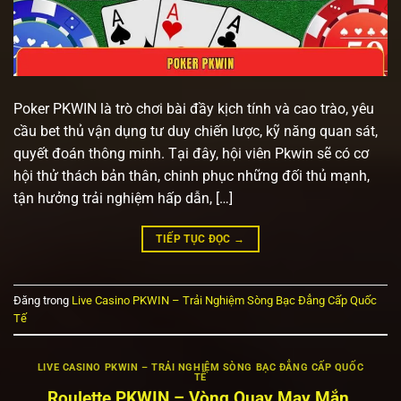
Poker PKWIN là trò chơi bài đầy kịch tính và cao trào, yêu
cầu bet thủ vận dụng tư duy chiến lược, kỹ năng quan sát,
quyết đoán thông minh. Tại đây, hội viên Pkwin sẽ có cơ
hội thử thách bản thân, chinh phục những đối thủ mạnh,
tận hưởng trải nghiệm hấp dẫn, […]
TIẾP TỤC ĐỌC
→
Đăng trong
Live Casino PKWIN – Trải Nghiệm Sòng Bạc Đẳng Cấp Quốc
Tế
LIVE CASINO PKWIN – TRẢI NGHIỆM SÒNG BẠC ĐẲNG CẤP QUỐC
TẾ
Roulette PKWIN – Vòng Quay May Mắn,