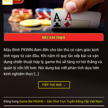
Th12
Mậu Binh PKWIN đem đến cho tân thủ có cảm giác kịch
tính ngay từ ván đầu. Khi nắm rõ quy tắc xếp bài và vận
dụng chiến thuật hợp lý, game thủ sẽ tăng cơ hội thắng và
quản lý vốn tốt hơn. Nội dung bài viết phân tích dựa trên
kinh nghiệm thực […]
TIẾP TỤC ĐỌC
→
Đăng trong
Game Bài PKWIN – Sân Chơi Trực Tuyến Đẳng Cấp Việt Nam