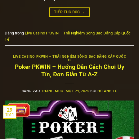
TIẾP TỤC ĐỌC
→
Đăng trong
Live Casino PKWIN – Trải Nghiệm Sòng Bạc Đẳng Cấp Quốc
Tế
LIVE CASINO PKWIN – TRẢI NGHIỆM SÒNG BẠC ĐẲNG CẤP QUỐC
TẾ
Poker PKWIN – Hướng Dẫn Cách Chơi Uy
Tín, Đơn Giản Từ A-Z
ĐĂNG VÀO
THÁNG MƯỜI MỘT 29, 2025
BỞI
HỒ ANH TÚ
29
Th11