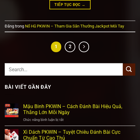
TIẾP TỤC ĐỌC
→
Đăng trong
Nổ Hũ PKWIN – Tham Gia Săn Thưởng Jackpot Mỏi Tay
1
2
BÀI VIẾT GẦN ĐÂY
Mậu Binh PKWIN – Cách Đánh Bài Hiệu Quả,
Thắng Lớn Mỗi Ngày
Chức năng bình luận bị tắt
ở
Mậu
Binh
Xì Dách PKWIN – Tuyệt Chiêu Đánh Bài Cực
PKWIN
Chuẩn Từ Cao Thủ